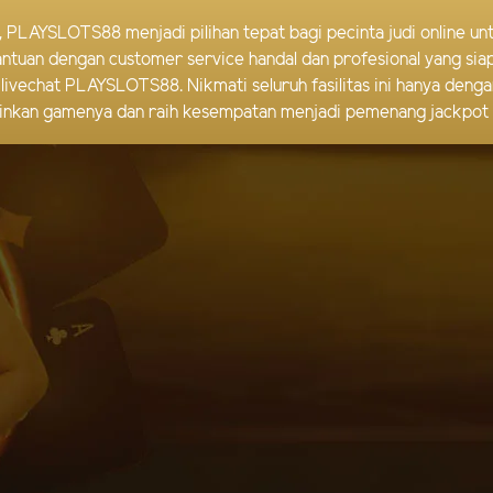
, PLAYSLOTS88 menjadi pilihan tepat bagi pecinta judi online un
uan dengan customer service handal dan profesional yang siap
i livechat PLAYSLOTS88. Nikmati seluruh fasilitas ini hanya den
ainkan gamenya dan raih kesempatan menjadi pemenang jackpo