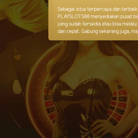
Sebagai situs terpercaya dan terbaik
PLAYSLOTS88 menyediakan pusat bant
yang sudah tersedia atau bisa melalu
dan cepat. Gabung sekarang juga, m