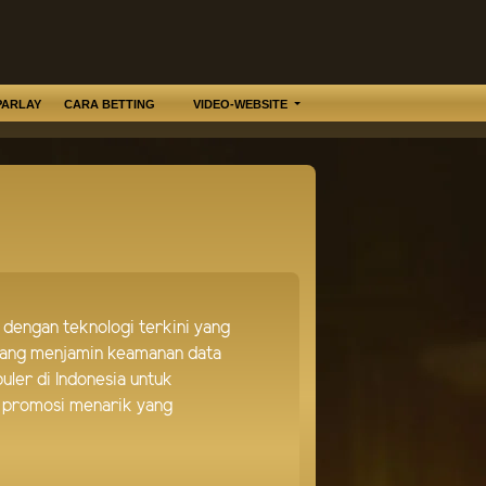
PARLAY
CARA BETTING
VIDEO-WEBSITE
 dengan teknologi terkini yang
 yang menjamin keamanan data
ler di Indonesia untuk
 promosi menarik yang