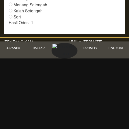
TENTANG KAMI
LINK ALTERNATIF
BERANDA
DAFTAR
PROMOSI
LIVE CHAT
MOBILE
Kalkulator Mix Parlay
JADWAL BANK
VOUCHER88
Daftar PLAYSLOTS88
Situs Judi Online
Terbaik Di Indonesia
PLAYSLOTS88
hadir sebagai situs judi online terbaik di Indonesia dengan
banyak pilihan game yang menawarkan berbagai program promo dan event
menarik. PLAYSLOTS88 adalah situs pelopor yang menghadirkan banyak jenis
permainan dalam 1 akun seperti E-sport, Slots, IDNlive, Togel, Live Casino,