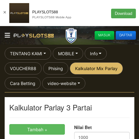
×
PLAYSLOTS88
Download
PLAYSLOTS88 Mobile App
MASUK
DAFTAR
TENTANG KAMI
MOBILE
Info
VOUCHER88
Phising
Kalkulator Mix Parlay
Cara Betting
video-website