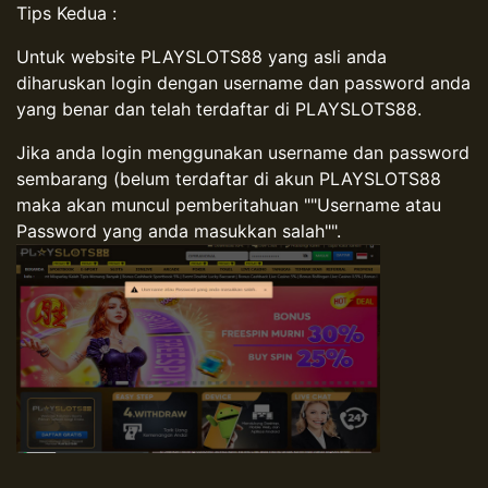
Tips Kedua :
Untuk website PLAYSLOTS88 yang asli anda
diharuskan login dengan username dan password anda
yang benar dan telah terdaftar di PLAYSLOTS88.
Jika anda login menggunakan username dan password
sembarang (belum terdaftar di akun PLAYSLOTS88
maka akan muncul pemberitahuan ""Username atau
Password yang anda masukkan salah"".