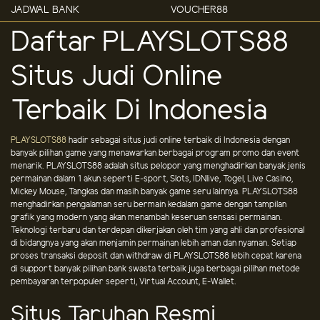
JADWAL BANK
VOUCHER88
Daftar PLAYSLOTS88
Situs Judi Online
Terbaik Di Indonesia
PLAYSLOTS88
hadir sebagai situs judi online terbaik di Indonesia dengan
banyak pilihan game yang menawarkan berbagai program promo dan event
menarik. PLAYSLOTS88 adalah situs pelopor yang menghadirkan banyak jenis
permainan dalam 1 akun seperti E-sport, Slots, IDNlive, Togel, Live Casino,
Mickey Mouse, Tangkas dan masih banyak game seru lainnya. PLAYSLOTS88
menghadirkan pengalaman seru bermain kedalam game dengan tampilan
grafik yang modern yang akan menambah keseruan sensasi permainan.
Teknologi terbaru dan terdepan dikerjakan oleh tim yang ahli dan profesional
di bidangnya yang akan menjamin permainan lebih aman dan nyaman. Setiap
proses transaksi deposit dan withdraw di PLAYSLOTS88 lebih cepat karena
di support banyak pilihan bank swasta terbaik juga berbagai pilihan metode
pembayaran terpopuler seperti, Virtual Account, E-Wallet.
Situs Taruhan Resmi