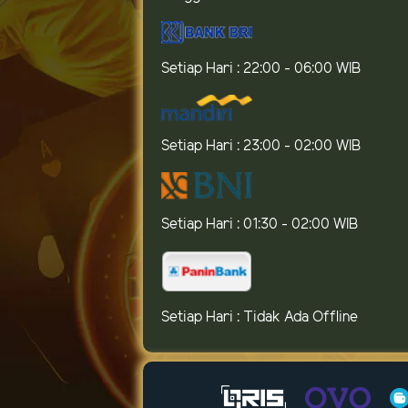
Setiap Hari : 22:00 - 06:00 WIB
Setiap Hari : 23:00 - 02:00 WIB
Setiap Hari : 01:30 - 02:00 WIB
Setiap Hari : Tidak Ada Offline