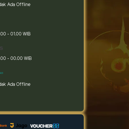
idak Ada Offline
2.00 - 01.00 WIB
2.00 - 00.00 WIB
idak Ada Offline