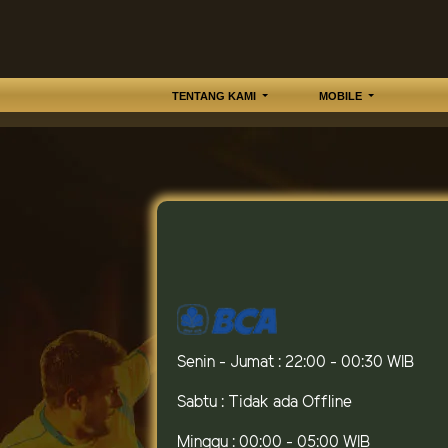
TENTANG KAMI
MOBILE
Senin - Jumat : 22:00 - 00:30 WIB
Sabtu : Tidak ada Offline
Minggu : 00:00 - 05:00 WIB