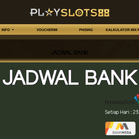
INFO
VOUCHER88
PHISING
KALKULATOR MIX 
JADWAL BANK
JADWAL BANK
Setiap Hari : 2