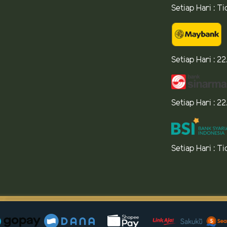
Setiap Hari : T
Setiap Hari : 2
Setiap Hari : 2
Setiap Hari : T