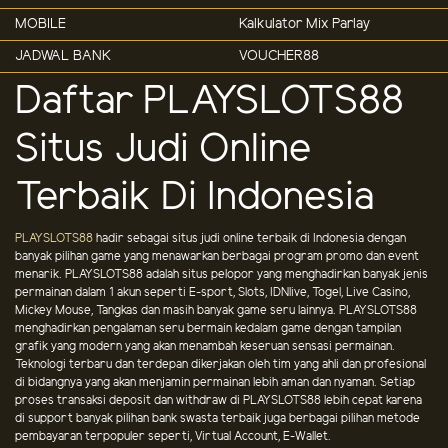
MOBILE
Kalkulator Mix Parlay
JADWAL BANK
VOUCHER88
Daftar PLAYSLOTS88
Situs Judi Online
Terbaik Di Indonesia
PLAYSLOTS88
hadir sebagai situs judi online terbaik di Indonesia dengan
banyak pilihan game yang menawarkan berbagai program promo dan event
menarik. PLAYSLOTS88 adalah situs pelopor yang menghadirkan banyak jenis
permainan dalam 1 akun seperti E-sport, Slots, IDNlive, Togel, Live Casino,
Mickey Mouse, Tangkas dan masih banyak game seru lainnya. PLAYSLOTS88
menghadirkan pengalaman seru bermain kedalam game dengan tampilan
grafik yang modern yang akan menambah keseruan sensasi permainan.
Teknologi terbaru dan terdepan dikerjakan oleh tim yang ahli dan profesional
di bidangnya yang akan menjamin permainan lebih aman dan nyaman. Setiap
proses transaksi deposit dan withdraw di PLAYSLOTS88 lebih cepat karena
di support banyak pilihan bank swasta terbaik juga berbagai pilihan metode
pembayaran terpopuler seperti, Virtual Account, E-Wallet.