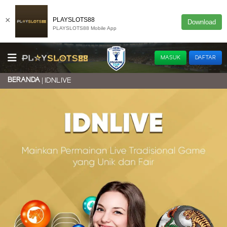
×
PLAYSLOTS88
Download
PLAYSLOTS88 Mobile App
MASUK
DAFTAR
BERANDA
IDNLIVE