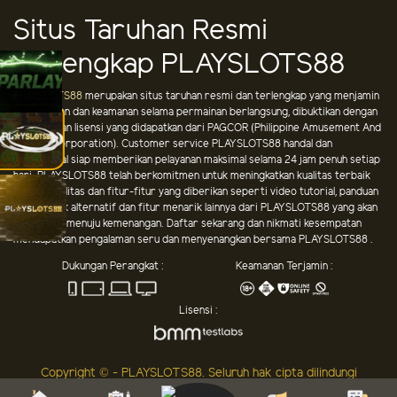
Situs Taruhan Resmi
Terlengkap PLAYSLOTS88
PLAYSLOTS88
merupakan situs taruhan resmi dan terlengkap yang menjamin
kenyamanan dan keamanan selama permainan berlangsung, dibuktikan dengan
legalitas dan lisensi yang didapatkan dari PAGCOR (Philippine Amusement And
Gaming Corporation). Customer service PLAYSLOTS88 handal dan
profesional siap memberikan pelayanan maksimal selama 24 jam penuh setiap
hari. PLAYSLOTS88 telah berkomitmen untuk meningkatkan kualitas terbaik
melalui fasilitas dan fitur-fitur yang diberikan seperti video tutorial, panduan
betting, link alternatif dan fitur menarik lainnya dari PLAYSLOTS88 yang akan
membantu menuju kemenangan. Daftar sekarang dan nikmati kesempatan
mendapatkan pengalaman seru dan menyenangkan bersama PLAYSLOTS88 .
Dukungan Perangkat :
Keamanan Terjamin :
Lisensi :
Copyright © - PLAYSLOTS88. Seluruh hak cipta dilindungi